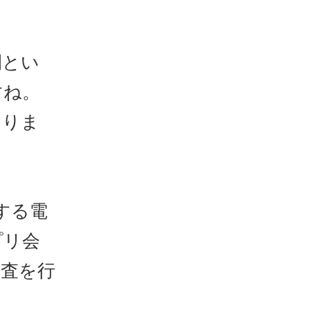
間とい
すね。
ありま
する電
プリ会
調査を行