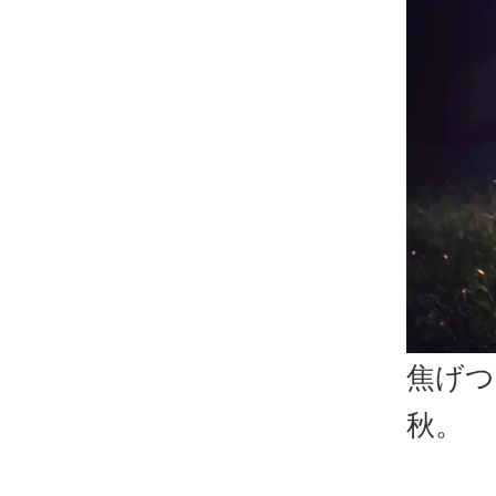
焦げつ
秋。