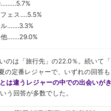
Q………5.7%
フェス….5.5%
ル…….3.3%
他…….29.0%
いのは「旅行先」の22.0％。続いて
。夏の定番レジャーで、いずれの回答も
とは違うレジャーの中での出会いが
いう回答が多数でした。