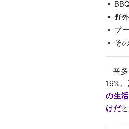
BB
野外
プー
その
一番多
19%
の生活
けだ
と