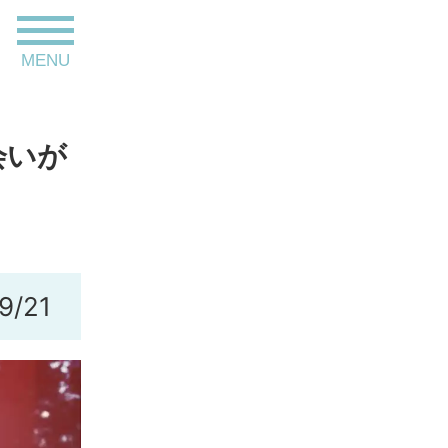
toggle
MENU
navigation
会いが
9/21