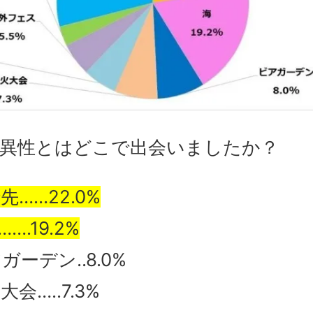
の異性とはどこで出会いましたか？
先……22.0%
….19.2%
ガーデン..8.0%
大会…..7.3%