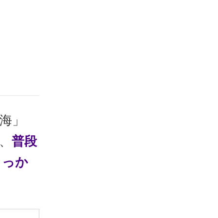
「海」
、
普段
きっか