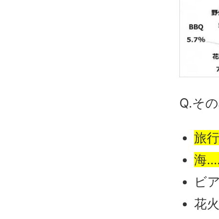
Q.そ
旅行
海……
ビア
花火