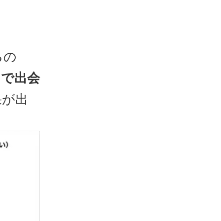
るの
こで出会
果が出