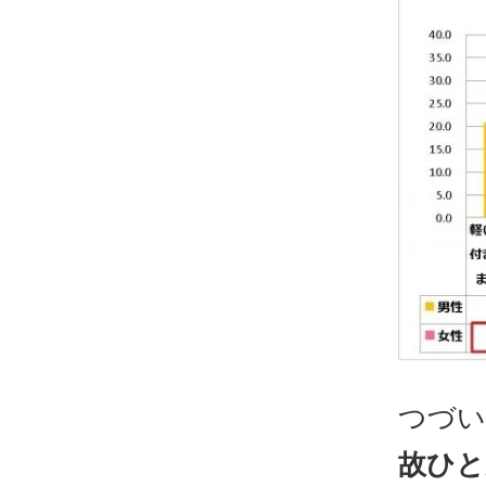
つづい
故ひと