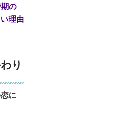
時期の
すい理由
終わり
の恋に