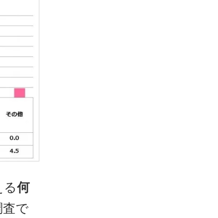
える
何
調査で