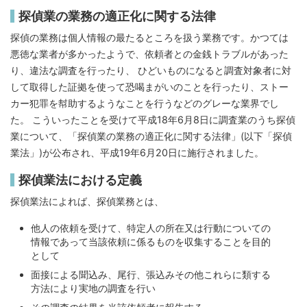
探偵業の業務の適正化に関する法律
探偵の業務は個人情報の最たるところを扱う業務です。かつては
悪徳な業者が多かったようで、依頼者との金銭トラブルがあった
り、違法な調査を行ったり、 ひどいものになると調査対象者に対
して取得した証拠を使って恐喝まがいのことを行ったり、ストー
カー犯罪を幇助するようなことを行うなどのグレーな業界でし
た。 こういったことを受けて平成18年6月8日に調査業のうち探偵
業について、「探偵業の業務の適正化に関する法律」(以下「探偵
業法」)が公布され、平成19年6月20日に施行されました。
探偵業法における定義
探偵業法によれば、探偵業務とは、
他人の依頼を受けて、特定人の所在又は行動についての
情報であって当該依頼に係るものを収集することを目的
として
面接による聞込み、尾行、張込みその他これらに類する
方法により実地の調査を行い