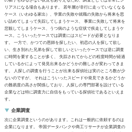
リアスになる場合もあります。 若年層が非行に走っていなくなる
ケース（いわゆる家出）、学業の失敗や就職の失敗から将来を思
い詰めてしまって失踪してしまうケース、 事業に失敗して将来を
悲観してしまうケース、うつ病のような症状で疾走してしまうケ
ース。こういったケースでは調査にはスピードが必要となりま
す。 一方で、かつての恩師を探したい、初恋の人を探して欲し
い、生き別れた兄弟を探して欲しいといったケースでは逆に調査
に時間を要することが多く、 失踪されてからどの程度時間が経過
しているかによって発見出来るかどうかの難しさが変わってきま
す。 人探しの調査を行うことが出来る探偵社は実のところ数が少
ないのですが、 それはこういったスピードや発見できるかどうか
の難易度の高さが関係しており、人探しの専門部署を設けている
企業などは特に調査力に自信をもっている探偵社であるといえま
す。
企業調査
次に企業調査というのがあります。これは一般的に依頼するのは
企業になります。 帝国データバンクや商工リサーチが企業調査の