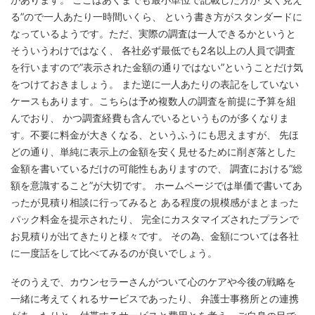
る”ので一人あたり一時間いくら、 という書き方がスタンダードに
なっているようです。ただ、実際の調査は一人できるかというと
そういうわけではなく、 各社必ず最低でも2名以上の人員で調査
を行いますので”表示された金額の通りではない”ということだけ気
をつけておきましょう。 また逆に一人あたりの表記をしていない
ケースもあります。こちらは予め複数人の調査を前提に予算を組
んでおり、 かつ調査経費も含んでいるというものが多くなりま
す。不要に料金が大きくなる、というふうにも思えますが、 先ほ
どの通り、単純に表示上の金額を安く見せるために削ぎ落とした
金額を書いているだけの可能性もありますので、 調査における”総
額を意識すること”が大切です。 ホームページでは単価で書いてあ
ったが見積り相談に行ってみると ある程度の規模感がまとまった
パック料金を提示されたり、 完全にカスタマイズされたプランで
お見積りが出てきたりと様々です。 その為、金額については各社
に一度話をして比べてみるのが良いでしょう。
そのうえで、カウンセラーさんがついて心のケアや今後の戦略を
一緒に考えてくれるサービスであったり、 弁護士事務所との連携