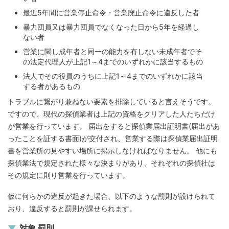
最近5年間に営業停止命令・営業廃止命令に違反した者
暴力団員又は暴力団員でなくなった日から5年を経過し
ない者
営業に関し成年者と同一の能力を有しない未成年者でそ
の法定代理人が上記1～4までのいずれかに該当するもの
法人でその役員のうちに上記1～4までのいずれかに該当
する者があるもの
トラブルに繋がり兼ねない要素を排除していると言えそうです。
ですので、現代の探偵業者は上記の資格をクリアした人たちだけ
が営業を行っています。 届出をすると探偵業届出証明書(届出があ
ったことを証する書面)が交付され、営業する際は探偵業届出証明
書を営業所の見やすい場所に掲示しなければなりません。 他にも
探偵業法で規定された様々な決まりがあり、それぞれの探偵社は
その規定に則り営業を行っています。
仮に何らかの違反が起きた場合、以下のような罰則が設けられて
おり、違反すると罰則が課せられます。
対象 罰則