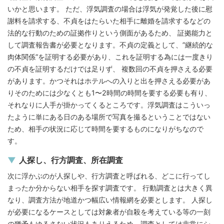
いかと思います。 ただ、浮気調査の場合は浮気が発覚した後に慰
謝料を請求する、不貞をはたらいた相手に離婚を請求するなどの
法的な行動のための証拠作りという側面があるため、 証拠能力と
して調査報告書が必要となります。不貞の定義として、”継続的な
肉体関係”を証明する必要があり、これを証明する為には一度きり
の不貞を証明するだけでは足りず、 複数回の不貞を押さえる必要
があります。かつそれはホテルへの入りと出を押さえる必要があ
りそのためには少なくとも1〜2時間の時間を要する必要も有り、
それなりに人手が掛かってくるところです。浮気調査はこういっ
たように単にある日のある場所で写真を撮るということではない
ため、相手の状況に応じて時間を要するものになりがちなので
す。
人探し、行方調査、所在調査
次に浮かぶのが人探しや、行方調査と呼ばれる、どこに行ってし
まったか分からない相手を探す調査です。 行動調査とは大きく異
なり、調査方法が地道かつ幅広い情報網を必要とします。 人探し
が必要になるケースとしては対象者が自殺を考えている等の一刻
の猶予もゆるさない状況もありえるため、調査としては非常にシ