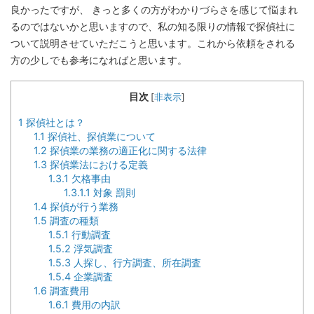
良かったですが、 きっと多くの方がわかりづらさを感じて悩まれ
るのではないかと思いますので、私の知る限りの情報で探偵社に
ついて説明させていただこうと思います。これから依頼をされる
方の少しでも参考になればと思います。
目次
[
非表示
]
1
探偵社とは？
1.1
探偵社、探偵業について
1.2
探偵業の業務の適正化に関する法律
1.3
探偵業法における定義
1.3.1
欠格事由
1.3.1.1
対象 罰則
1.4
探偵が行う業務
1.5
調査の種類
1.5.1
行動調査
1.5.2
浮気調査
1.5.3
人探し、行方調査、所在調査
1.5.4
企業調査
1.6
調査費用
1.6.1
費用の内訳