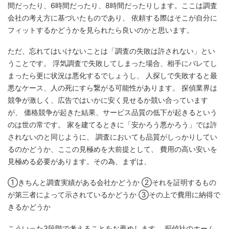
間だったり、6時間だったり、8時間だったりします。ここは調査
会社の考え方に基づいたものであり、 依頼する際はそこが自分に
フィットするかどうかを見られたら良いのかと思います。
ただ、忘れてはいけないことは「調査の失敗は許されない」とい
うことです。 浮気調査で失敗してしまった場合、相手にバレてし
まったら更に状況は悪化するでしょうし、 人探しで失敗すると最
悪なケース、人の死にすら繋がる可能性があります。 探偵業界は
競争が激しく、広告ではいかに安く見せるか競い合っています
が、 価格競争が起きた結果、サービス品質の低下が起きるという
のは世の常です。 家を建てるときに「安かろう悪かろう」では許
されないのと同じように、 調査においても品質がしっかりしてい
るのかどうか、ここの見極めを大前提として、 費用の高い安いを
見極める必要があります。その為、まずは、
①きちんと調査実績がある会社かどうか ②それを証明するもの
が第三者によって示されているかどうか ③その上で費用に納得で
きるかどうか
こういった3段階で考えることをお薦めします。 探偵社のホーム