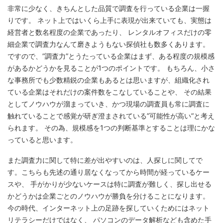
非常に少なく、きちんとした品質で調査を行っている企業は一握
りです。 ネット上ではいくら上手に表現が出来ていても、実態は
経営者と数名程度の企業であったり、 レンタルオフィスだけの零
細企業で調査力なんて磨きようもない探偵社も数多くあります。
ですので、”調査力”とうたっている企業はまず、ある程度の規模感
があるかどうかを見ることが1つのポイントです。 もちろん、小さ
な事務所でも少数精鋭の企業もあるとは思いますが、組織化され
ている企業はそれだけの案件数をこなしていることや、 その結果
としてノウハウが溜まっていき、かつ現場の調査員も常に調査に
触れていることで感覚が研ぎ澄まされている”可能性が高い”と考え
られます。 その為、規模感を1つの判断基準とすることは理にかな
っていると思います。
また調査力に関して特に差が出やすいのは、人探しに関してで
す。こちらも先述の通り居なくなってから時間が経っているケー
スや、 手がかりが少ないケースは特に調査が難しく、探し出せる
かどうかは企業ごとのノウハウが勝負を分けることになります。
今の時代、インターネット上の足跡を探していくためにはネット
リテラシーだけではなく、 パソコンのデータ解析なども含めた手