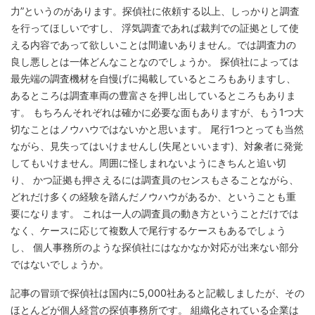
力”というのがあります。探偵社に依頼する以上、しっかりと調査
を行ってほしいですし、 浮気調査であれば裁判での証拠として使
える内容であって欲しいことは間違いありません。では調査力の
良し悪しとは一体どんなことなのでしょうか。 探偵社によっては
最先端の調査機材を自慢げに掲載しているところもありますし、
あるところは調査車両の豊富さを押し出しているところもありま
す。 もちろんそれぞれは確かに必要な面もありますが、もう1つ大
切なことはノウハウではないかと思います。 尾行1つとっても当然
ながら、見失ってはいけませんし(失尾といいます)、対象者に発覚
してもいけません。周囲に怪しまれないようにきちんと追い切
り、 かつ証拠も押さえるには調査員のセンスもさることながら、
どれだけ多くの経験を踏んだノウハウがあるか、ということも重
要になります。 これは一人の調査員の動き方ということだけでは
なく、ケースに応じて複数人で尾行するケースもあるでしょう
し、 個人事務所のような探偵社にはなかなか対応が出来ない部分
ではないでしょうか。
記事の冒頭で探偵社は国内に5,000社あると記載しましたが、その
ほとんどが個人経営の探偵事務所です。 組織化されている企業は