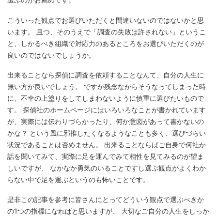
こういった観点でお選びいただくと間違いないのではないかと思
います。 且つ、そのうえで「調査の失敗は許されない」というこ
と、しかるべき組織で対応力のあるところをお選びいただくのが
良いのではないでしょうか。
出来ることなら探偵に調査を依頼することなんて、自分の人生に
無い方が良いでしょう。 ですが残念ながらそうなってしまった時
に、不幸の上塗りをしてしまわないように慎重に選びたいもので
す。 探偵社のホームページにはいろいろなことが書かれています
が、実際には伝わりづらかったり、何か意図があって書かないの
かな？ という風に邪推したくなるようなことも多く、選びづらい
状況であることは否めません。 出来ることならばご自身で何社か
話を聞いてみて、実際に足を運んでみて相性を見てみるのが望ま
しいですが、 なかなか勇気のいることですし選ぶ観点がよくわか
らない中で足を運ぶというのも怖いことです。
是非この記事を参考に皆さんにとってどういう観点で選ぶべきか
の1つの指標になればと思いますが、 大切なご自分の人生をしっか