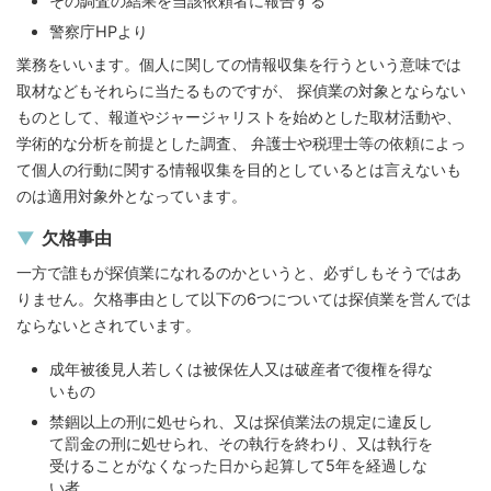
その調査の結果を当該依頼者に報告する
警察庁HPより
業務をいいます。個人に関しての情報収集を行うという意味では
取材などもそれらに当たるものですが、 探偵業の対象とならない
ものとして、報道やジャージャリストを始めとした取材活動や、
学術的な分析を前提とした調査、 弁護士や税理士等の依頼によっ
て個人の行動に関する情報収集を目的としているとは言えないも
のは適用対象外となっています。
欠格事由
一方で誰もが探偵業になれるのかというと、必ずしもそうではあ
りません。欠格事由として以下の6つについては探偵業を営んでは
ならないとされています。
成年被後見人若しくは被保佐人又は破産者で復権を得な
いもの
禁錮以上の刑に処せられ、又は探偵業法の規定に違反し
て罰金の刑に処せられ、その執行を終わり、又は執行を
受けることがなくなった日から起算して5年を経過しな
い者