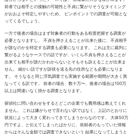
前者では相手との接触の可能性と不貞に繋がりそうなタイミング
がおおよそ特定しやすいため、 ピンポイントでの調査が可能とな
ってくるでしょう。
一方で後者の場合はまず対象者の行動をある程度把握する調査が
必要となりますし、 不貞を押さえることが出来た後に、不貞相手
が誰なのかを特定する調査も必要になります。 これは主に裁判に
繋がるようなケースでの話ですが、いくら不貞を押さえることが
出来ても相手が誰だかわからないとそもそも訴えることが出来ま
せん。 細かい話ですが訴状を送る先の住所なども必要になりま
す。 そうなると同じ浮気調査でも実施する範囲や期間が大きく異
なってくる訳です。 前者の場合、数十万〜、後者の場合は100万
以上は間違いなく掛かる調査となります。
探偵社に問い合わせをするとどこの企業でも費用感は教えてくれ
ません。 これは嫌がらせで言わない訳ではなく、上記のとおりに
状況によって大きく変わってきてしまうからなのです。 大体50万
円ですよ、と伝えてしまったばかりに、依頼者のもっていた情報
からはそんな金額では調査できないという 結果になってしまうと