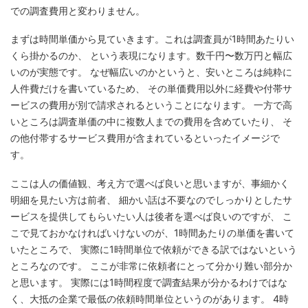
での調査費用と変わりません。
まずは時間単価から見ていきます。これは調査員が1時間あたりい
くら掛かるのか、 という表現になります。数千円〜数万円と幅広
いのが実態です。 なぜ幅広いのかというと、安いところは純粋に
人件費だけを書いているため、 その単価費用以外に経費や付帯サ
ービスの費用が別で請求されるということになります。 一方で高
いところは調査単価の中に複数人までの費用を含めていたり、 そ
の他付帯するサービス費用が含まれているといったイメージで
す。
ここは人の価値観、考え方で選べば良いと思いますが、事細かく
明細を見たい方は前者、 細かい話は不要なのでしっかりとしたサ
ービスを提供してもらいたい人は後者を選べば良いのですが、 こ
こで見ておかなければいけないのが、1時間あたりの単価を書いて
いたところで、 実際に1時間単位で依頼ができる訳ではないという
ところなのです。 ここが非常に依頼者にとって分かり難い部分か
と思います。 実際には1時間程度で調査結果が分かるわけではな
く、大抵の企業で最低の依頼時間単位というのがあります。 4時