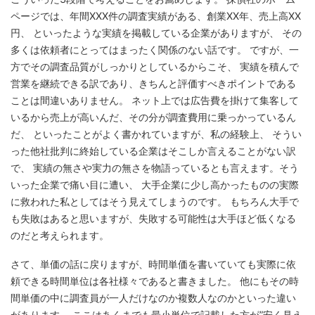
ページでは、年間XXX件の調査実績がある、創業XX年、売上高XX
円、 といったような実績を掲載している企業がありますが、 その
多くは依頼者にとってはまったく関係のない話です。 ですが、一
方でその調査品質がしっかりとしているからこそ、 実績を積んで
営業を継続できる訳であり、きちんと評価すべきポイントである
ことは間違いありません。 ネット上では広告費を掛けて集客して
いるから売上が高いんだ、その分が調査費用に乗っかっているん
だ、 といったことがよく書かれていますが、私の経験上、 そうい
った他社批判に終始している企業はそこしか言えることがない訳
で、 実績の無さや実力の無さを物語っているとも言えます。そう
いった企業で痛い目に遭い、 大手企業に少し高かったものの実際
に救われた私としてはそう見えてしまうのです。 もちろん大手で
も失敗はあると思いますが、失敗する可能性は大手ほど低くなる
のだと考えられます。
さて、単価の話に戻りますが、時間単価を書いていても実際に依
頼できる時間単位は各社様々であると書きました。 他にもその時
間単価の中に調査員が一人だけなのか複数人なのかといった違い
があります。 ここはあくまでも最小単位で記載した方が”安く見え