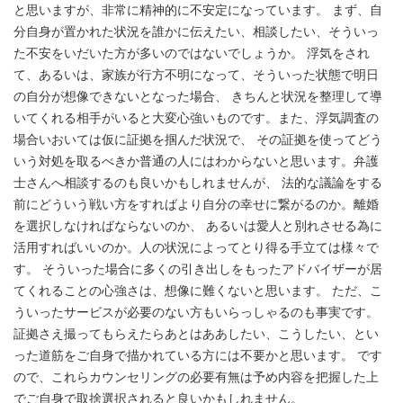
と思いますが、非常に精神的に不安定になっています。 まず、自
分自身が置かれた状況を誰かに伝えたい、相談したい、そういっ
た不安をいだいた方が多いのではないでしょうか。 浮気をされ
て、あるいは、家族が行方不明になって、そういった状態で明日
の自分が想像できないとなった場合、 きちんと状況を整理して導
いてくれる相手がいると大変心強いものです。また、浮気調査の
場合いおいては仮に証拠を掴んだ状況で、 その証拠を使ってどう
いう対処を取るべきか普通の人にはわからないと思います。弁護
士さんへ相談するのも良いかもしれませんが、 法的な議論をする
前にどういう戦い方をすればより自分の幸せに繋がるのか。離婚
を選択しなければならないのか、 あるいは愛人と別れさせる為に
活用すればいいのか。人の状況によってとり得る手立ては様々で
す。 そういった場合に多くの引き出しをもったアドバイザーが居
てくれることの心強さは、想像に難くないと思います。 ただ、こ
ういったサービスが必要のない方もいらっしゃるのも事実です。
証拠さえ撮ってもらえたらあとはああしたい、こうしたい、とい
った道筋をご自身で描かれている方には不要かと思います。 です
ので、これらカウンセリングの必要有無は予め内容を把握した上
でご自身で取捨選択されると良いかもしれません。