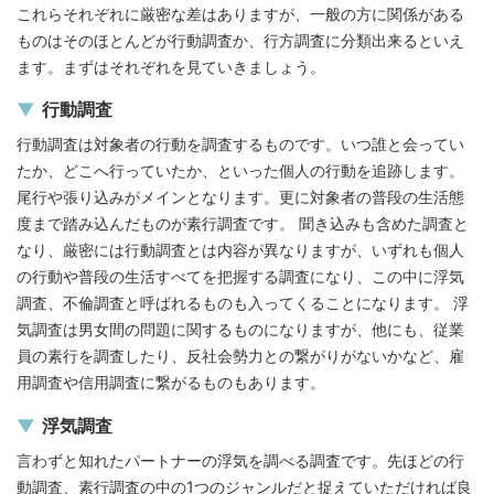
これらそれぞれに厳密な差はありますが、一般の方に関係がある
ものはそのほとんどが行動調査か、行方調査に分類出来るといえ
ます。まずはそれぞれを見ていきましょう。
行動調査
行動調査は対象者の行動を調査するものです。いつ誰と会ってい
たか、どこへ行っていたか、といった個人の行動を追跡します。
尾行や張り込みがメインとなります。更に対象者の普段の生活態
度まで踏み込んだものが素行調査です。 聞き込みも含めた調査と
なり、厳密には行動調査とは内容が異なりますが、いずれも個人
の行動や普段の生活すべてを把握する調査になり、この中に浮気
調査、不倫調査と呼ばれるものも入ってくることになります。 浮
気調査は男女間の問題に関するものになりますが、他にも、従業
員の素行を調査したり、反社会勢力との繋がりがないかなど、雇
用調査や信用調査に繋がるものもあります。
浮気調査
言わずと知れたパートナーの浮気を調べる調査です。先ほどの行
動調査、素行調査の中の1つのジャンルだと捉えていただければ良