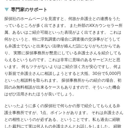
専門家のサポート
探偵社のホームページを見渡すと、何故か弁護士との連携をうた
っているところが多く出てきます。 また外部のXXカウンセラー所
属、あるいはご紹介可能といった表現がよく出てきます。 これは
何かというと、特に浮気調査の場合に調査後の交渉事がどうして
も弁護士でないと出来ない法律が絡んだ話になりがちだからであ
り、 実際に探偵事務所が懇意にしている弁護士さんを紹介しても
らえるというものです。これは非常に意味のあるサービスだと思
います。 何もツテがないよりはご紹介頂く方が安心ですし、何よ
り新規で弁護士さんに相談しようとすると大抵、30分で5,000円
といった相談料を取られます。 探偵事務所からの紹介の場合、初
回のみ無料相談が出来るケースもありますので、そういった機会
はぜひ活用されたほうが良いでしょう。
といったように多くの探偵社で何らかの形で紹介してもらえる弁
護士事務所ですが、1点、ポイントがあります。 それは弁護士さん
との相性というのが必ずある、ということです。私も過去に経験
した裁判にて実は何人もの弁護士さんとお話しをしました。 経験