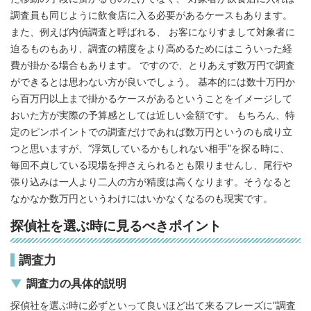
調査員も同じように飲食店に入る必要があるケースもあります。
また、例えば内偵調査と呼ばれる、 お客になりすまして対象者に
迫るものもあり、調査の精度をより高めるためにはこういった経
費が掛かる場合もあります。 ですので、とりあえず数万円で調査
ができるとは思わない方が良いでしょう。 基本的には数十万円か
ら百万円以上まで掛かるケースがあるということをイメージして
おいた方が実際の予算感としては近しい金額です。 もちろん、特
定のピンポイントでの調査だけであれば数万円というのも成り立
つと思いますが、”浮気しているかもしれない相手”を探る時に、
毎回不貞している現場を押さえられるとも限りませんし、尾行や
張り込みは一人より二人の方が精度は高くなります。そうなると
なかなか数万円というわけにはいかなくなるのも現実です。
探偵社を選ぶ時に見るべきポイント
調査力
調査力の具体的説明
探偵社を選ぶ時に必ずといって良いほど出て来るフレーズに”調査