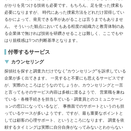
がかりを見つける技術も必要です。もちろん、足を使った捜索も
必要になりますが、 時代にあった捜索方法をどれだけ習得してい
るかによって、発見できる率があがることは言うまでもありませ
ん。 そういった観点においてもある程度の組織力と教育体制のあ
る企業体で無ければ技術を研鑽させることは難しく、ここでもや
はり規模感は1つの判断基準となります。
付帯するサービス
カウンセリング
探偵社を探すと調査力だけでなく”カウンセリング”を訴求している
企業が多く出てきます。 一見すると不要にも思えるサービスです
が、実際のところはどうなのでしょうか。カウンセリングと一言
と言ってもそのサービス内容は多岐に渡るようで、 営業職を兼ね
ている・各種手続きを担当している・調査員とのコミュニケーシ
ョンの窓口になっているなど、 事務面でのサポートというのも担
っているケースが多いようです。ですが、最も重要なポイントと
しては顧客の心理サポート、というところになります。 調査を依
頼するタイミングは実際に自分自身がなってみないとわからない