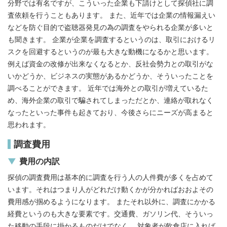
分野では有名ですが、こういった企業も下請けとして探偵社に調
査依頼を行うこともあります。 また、近年では企業の情報漏えい
などを防ぐ目的で盗聴器発見の為の調査をやられる企業が多いと
も聞きます。 企業が企業を調査するというのは、取引におけるリ
スクを回避するというのが最も大きな動機になるかと思います。
例えば資金の改修が出来なくなるとか、反社会勢力との取引がな
いかどうか、ビジネスの実態があるかどうか、そういったことを
調べることができます。 近年では海外との取引が増えているた
め、海外企業の取引で騙されてしまっただとか、連絡が取れなく
なったといった事件も起きており、今後さらにニーズが高まると
思われます。
調査費用
費用の内訳
探偵の調査費用は基本的に調査を行う人の人件費が多くを占めて
います。それはつまり人がどれだけ動くかが分かればおおよその
費用感が掴めるようになります。 またそれ以外に、調査にかかる
経費というのも大きな要素です。交通費、ガソリン代、そういっ
た移動の手段に掛かるものだけでなく、 対象者が飲食店に入れば