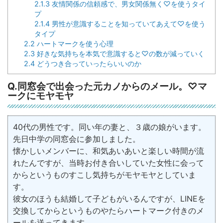
2.1.3
友情関係の信頼感で、男女関係無く♡を使うタイ
プ
2.1.4
男性が意識することを知っていてあえて♡を使う
タイプ
2.2
ハートマークを使う心理
2.3
好きな気持ちを本気で意識すると♡の数が減っていく
2.4
どうつき合っていったらいいのか
Q.同窓会で出会った元カノからのメール。♡マ
ークにモヤモヤ
40代の男性です。同い年の妻と、３歳の娘がいます。
先日中学の同窓会に参加しました。
懐かしいメンバーに、和気あいあいと楽しい時間が流
れたんですが、当時お付き合いしていた女性に会って
からというものすこし気持ちがモヤモヤとしていま
す。
彼女のほうも結婚して子どもがいるんですが、LINEを
交換してからというものやたらハートマーク付きのメ
ールを送ってきます。