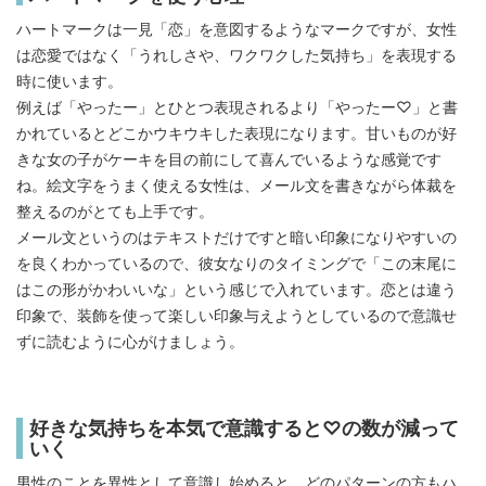
ハートマークは一見「恋」を意図するようなマークですが、女性
は恋愛ではなく「うれしさや、ワクワクした気持ち」を表現する
時に使います。
例えば「やったー」とひとつ表現されるより「やったー♡」と書
かれているとどこかウキウキした表現になります。甘いものが好
きな女の子がケーキを目の前にして喜んでいるような感覚です
ね。絵文字をうまく使える女性は、メール文を書きながら体裁を
整えるのがとても上手です。
メール文というのはテキストだけですと暗い印象になりやすいの
を良くわかっているので、彼女なりのタイミングで「この末尾に
はこの形がかわいいな」という感じで入れています。恋とは違う
印象で、装飾を使って楽しい印象与えようとしているので意識せ
ずに読むように心がけましょう。
好きな気持ちを本気で意識すると♡の数が減って
いく
男性のことを異性として意識し始めると、どのパターンの方もハ