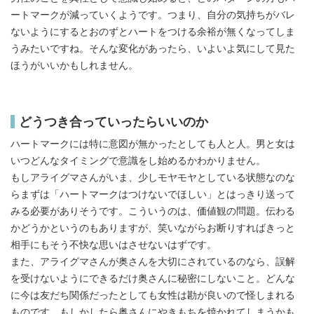
ートマークが減っていくようです。つまり、自分の気持ちがバレ
ないようにするとおのずとハートをつける余裕が無くなってしま
うみたいですね。そんな変化があったら、いよいよ気にして見た
ほうがいいかもしれません。
どうつき合っていったらいいのか
ハートマークには特に意図が無かったとしても人と人。男と女は
いつどんなタイミングで意識をし始めるかわかりません。
もしアライグマさんがいま、少しモヤモヤとしている状態なのな
らまずは「ハートマークはつけないでほしい」とはっきり送って
みる必要がありそうです。こういうのは、価値観の問題。伝わる
かどうかというのもありますが、笑いながらお断りすればきっと
相手にもそう不快な思いはさせないはずです。
また、アライグマさんが奥さんを大切にされているのなら、誤解
を受けないようにできるだけ奥さんに秘密にしないこと。どんな
に今は友だち関係だったとしても女性は勘が良いので怪しまれる
ものです。もしかしたら奥さんにやきもちを焼かれてしまうかも