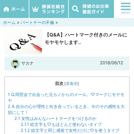
tog
MENU
nav
ホーム
>
パートナーの不倫
>
【Q&A】ハートマーク付きのメールに
モヤモヤします..
2018/06/12
サカナ
目次
[
非表示
]
1
Q.同窓会で出会った元カノからのメール。♡マークにモヤモ
ヤ
2
A.自分の心が理性と向き合っているとき。今のその感性を大
切にして！
2.1
女性はみんなハートマークをつけるのか
2.1.1
絵文字も♡もほとんど使わないタイプ
2.1.2
絵文字と同じ感覚で女性だけに♡を使うタイプ