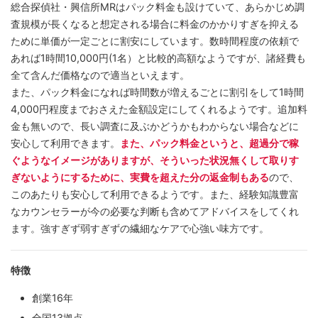
総合探偵社・興信所MRはパック料金も設けていて、あらかじめ調
査規模が長くなると想定される場合に料金のかかりすぎを抑える
ために単価が一定ごとに割安にしています。数時間程度の依頼で
あれば1時間10,000円(1名）と比較的高額なようですが、諸経費も
全て含んだ価格なので適当といえます。
また、パック料金になれば時間数が増えるごとに割引をして1時間
4,000円程度までおさえた金額設定にしてくれるようです。追加料
金も無いので、長い調査に及ぶかどうかもわからない場合などに
安心して利用できます。
また、パック料金というと、超過分で稼
ぐようなイメージがありますが、そういった状況無くして取りす
ぎないようにするために、実費を超えた分の返金制もある
ので、
このあたりも安心して利用できるようです。また、経験知識豊富
なカウンセラーが今の必要な判断も含めてアドバイスをしてくれ
ます。強すぎず弱すぎずの繊細なケアで心強い味方です。
特徴
創業16年
全国13拠点