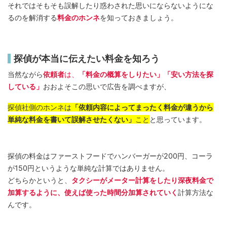
それではそもそも誤解したり惑わされた思いにならないようにな
るのを解消する
料金のホンネ
を知っておきましょう。
探偵が本当に伝えたい料金を知ろう
当然ながら
依頼者
は、
「料金の概算をしりたい」「安い方法を探
している」
おおよそこの思いで広告を調べますが、
探偵社側のホンネは
「依頼内容によってまったく料金が違うから
単純な料金を書いて誤解させたくない」
こと
と思っています。
探偵の料金はファーストフードでハンバーガーが200円、コーラ
が150円というような単純な計算ではありません。
どちらかというと、
タクシーがメーター計算をしたり深夜料金で
加算するように、使えば使った時間分加算されていく
計算方法な
んです。