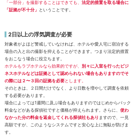
「一部分」を撮影することはできても、
法定的措置を取る場合に
「証拠が不十分」
ということです。
2日以上の浮気調査が必要
対象者がよほど警戒していなければ、ホテルや愛人宅に宿泊する
場合の入と出の撮影を抑えることができます。つまり法定的措置
をおこなう場合に役立ちます。
ホテルもラブホテルなら効果的ですが、
別々に入室を行ったビジ
ネスホテルなどは証拠として認められない場合もありますのでそ
の際には２〜３回の証拠を必要
とします。
そのときは、２日間だけでなく、より日数を増やして調査を依頼
する必要があります。
場合によっては1週間に及ぶ場合もありますのではじめからパック
料金などがある探偵社ですと価格が抑えられます。さらに、
使わ
なかった分の料金を返金してくれる探偵社もあり
ますので、一見
高額ですが、このようなシステムですと安心な上に無駄が防げま
す。