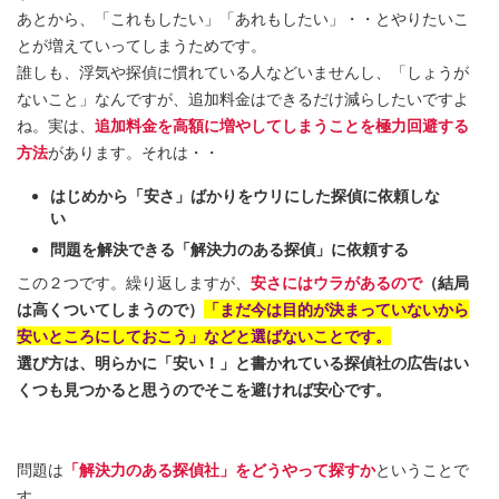
あとから、「これもしたい」「あれもしたい」・・とやりたいこ
とが増えていってしまうためです。
誰しも、浮気や探偵に慣れている人などいませんし、「しょうが
ないこと」なんですが、追加料金はできるだけ減らしたいですよ
ね。実は、
追加料金を高額に増やしてしまうことを極力回避する
方法
があります。それは・・
はじめから「安さ」ばかりをウリにした探偵に依頼しな
い
問題を解決できる「解決力のある探偵」に依頼する
この２つです。繰り返しますが、
安さにはウラがあるので
（結局
は高くついてしまうので）
「まだ今は目的が決まっていないから
安いところにしておこう」などと選ばないことです。
選び方は、明らかに「安い！」と書かれている探偵社の広告はい
くつも見つかると思うのでそこを避ければ安心です。
問題は
「解決力のある探偵社」をどうやって探すか
ということで
す。