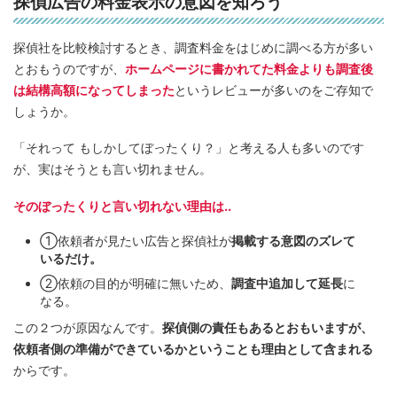
探偵広告の料金表示の意図を知ろう
探偵社を比較検討するとき、調査料金をはじめに調べる方が多い
とおもうのですが、
ホームページに書かれてた料金よりも調査後
は結構高額になってしまった
というレビューが多いのをご存知で
しょうか。
「それって もしかしてぼったくり？」と考える人も多いのです
が、実はそうとも言い切れません。
そのぼったくりと言い切れない理由は..
①依頼者が見たい広告と探偵社が
掲載する意図のズレて
いるだけ。
②依頼の目的が明確に無いため、
調査中追加して延長
に
なる。
この２つが原因なんです。
探偵側の責任もあるとおもいますが、
依頼者側の準備ができているかということも理由として含まれる
からです。