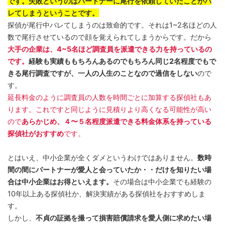
です。失敗というのはパートナーに尾行を依頼していたことがバ
レてしまうということです。
探偵が尾行中バレてしまうのは致命的です。それは1~2名ほどの人
数で尾行させているので顔を覚えられてしまうからです。だから
大手の企業は、4~5名ほど調査員を派遣できる力を持っているの
です。
経験も実績ももちろんあるのでもちろん同じ2名程度でもで
きる尾行調査ですが、一人の人生のことなので過信をしない
ので
す。
延長料金のように調査員の人数を時間ごとに加算する探偵社もあ
ります。これですと同じように見積りより高くなる可能性が高い
ので
あらかじめ、４〜５名程度派遣できる料金体系を持っている
探偵社がおすすめ
です。
とはいえ、中小企業が全くダメというわけではありません。
数時
間の間にパートナーが愛人と会っていたか・・だけを知りたい場
合は中小企業はお得といえます。
その場合は中小企業でも経験の
10年以上ある探偵社か、解決実績がある探偵社をおすすめしま
す。
しかし、
不貞の証拠を撮って損害賠償請求を愛人側に求めたい場