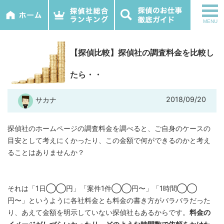
tog
MENU
nav
【探偵比較】探偵社の調査料金を比較し
たら・・
2018/09/20
サカナ
探偵社のホームページの調査料金を調べると、ご自身のケースの
目安として考えにくかったり、この金額で何ができるのかと考え
ることはありませんか？
それは「1日◯◯円」「案件1件◯◯円〜」「1時間◯◯
円〜」というように各社料金とも料金の書き方がバラバラだった
り、あえて金額を明示していない探偵社もあるからです。
料金の