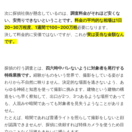
次に探偵社側が懸念しているのは、
調査料金がそれほど安くな
い、安売りできないということです。
料金の平均的な相場は1日
20~30万程度、1週間で100~200万程
必要になります。
決して料金的に安価ではないですが、これが
実は妥当な金額なん
です。
探偵の行う調査とは、
四六時中バレないように対象者を尾行する
特殊業務です。
経験がものをいう世界で、撮影をしている姿がま
わりから不自然に映りません。決定的な場面を逃さないよう、あ
らゆる神経と知恵を使って撮影に挑みます。建物という建物の構
造をいち早く察知して、出口が2つ、3つあるような場所であって
も、人混みや暗闇であっても対象者を見失うようなことがありま
せん。
たとえば、暗闇であれば普通ライトを照らして撮影をしないと顔
が認識できませんが、探偵に依頼すれば特殊カメラを使うため目
立つことなく証拠をきれいに捕らえます。