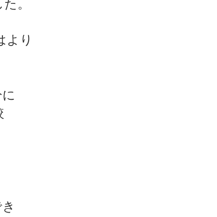
した。
はより
分に
較
でき