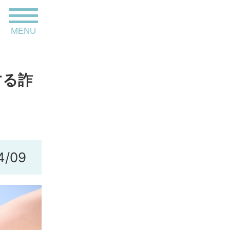
toggle
MENU
navigation
する詐
4/09