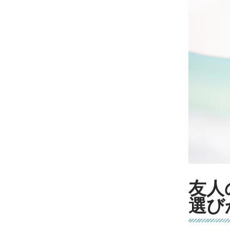
友人
選び