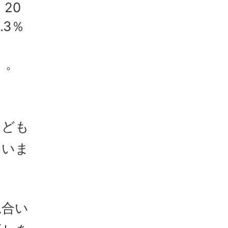
20
.3％
））。
なども
ていま
見合い