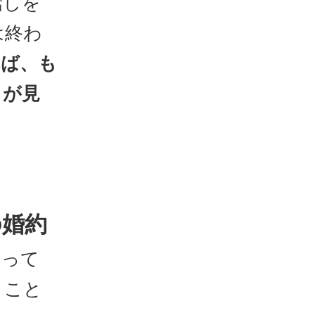
話しを
は終わ
れば、も
とが見
の婚約
なって
うこと