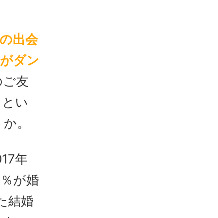
の出会
介がダン
のご友
るとい
うか。
17年
3％が婚
た結婚