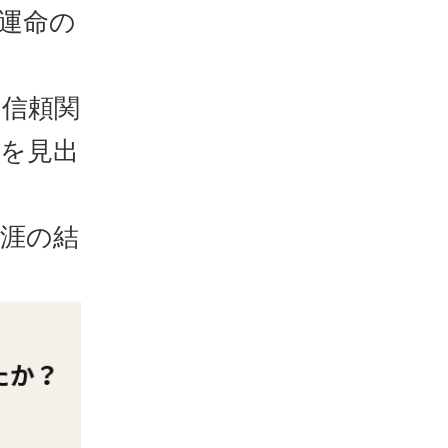
運命の
の信頼関
を見出
涯の結
。