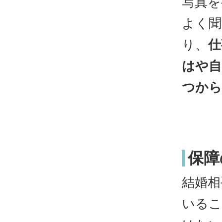
写真を
よく聞
り、
仕
はや自
つから
保障
結婚相
いるこ