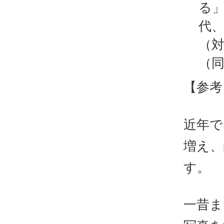
る」
代、
（対
（同
【参考
近年で
増え、
す。
一昔ま