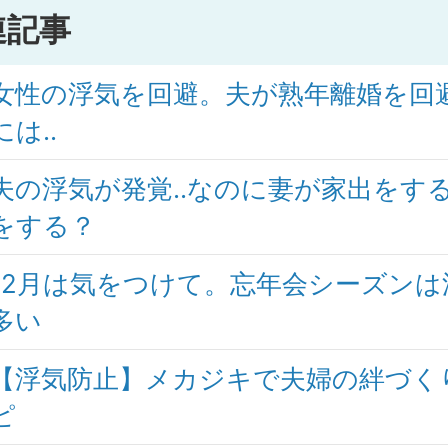
連記事
女性の浮気を回避。夫が熟年離婚を回
には..
夫の浮気が発覚..なのに妻が家出をす
をする？
12月は気をつけて。忘年会シーズンは
多い
【浮気防止】メカジキで夫婦の絆づく
ピ