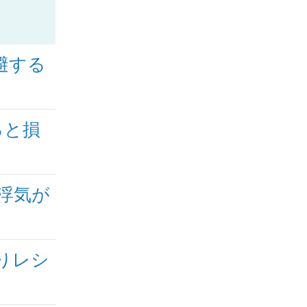
避する
ると損
浮気が
りレシ