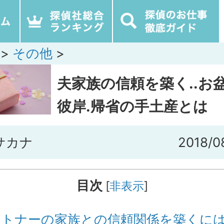
>
その他
>
夫家族の信頼を築く..お
彼岸.帰省の手土産とは
サカナ
2018/0
目次
[
非表示
]
トナーの家族との信頼関係を築くに