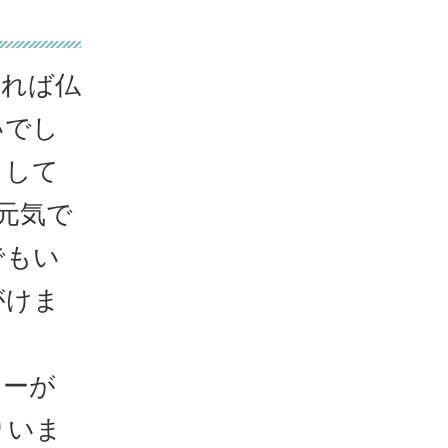
帰れば仏
いでし
として
元気で
でもい
がけま
ナーが
りいま