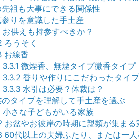
先祖も大事にできる関係性
参りを意識した手土産
1
お供えも持参すべきか？
2
ろうそく
3
お線香
3.3.1
微煙香、無煙タイプ微香タイプ
3.3.2
香りや作りにこだわったタイ
3.3.3
水引は必要？体裁は？
族のタイプを理解して手土産を選ぶ
1
小さな子どもがいる家族
2
お盆やお彼岸の時期に親類が集まる
3
60代以上の夫婦ふたり、または一人