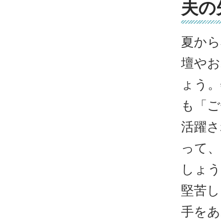
夫の
夏から
壇やお
ょう。
も「
活躍さ
って、
しょう
堅苦し
手をあ