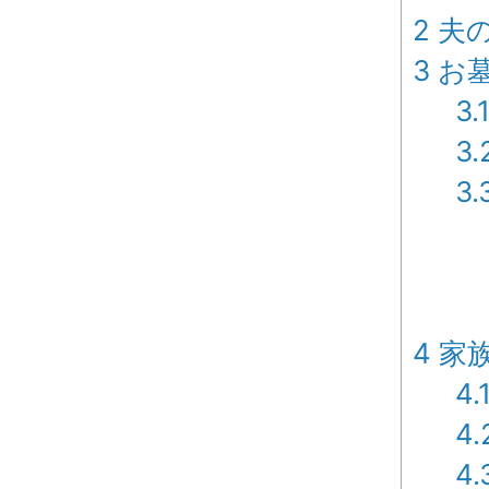
2
夫の
3
お墓
3.
3.
3.
4
家
4.
4.
4.