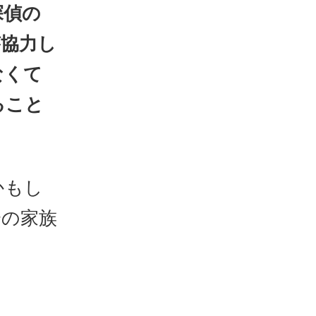
探偵の
が協力し
なくて
ること
かもし
分の家族