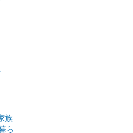
プ
家族
暮ら