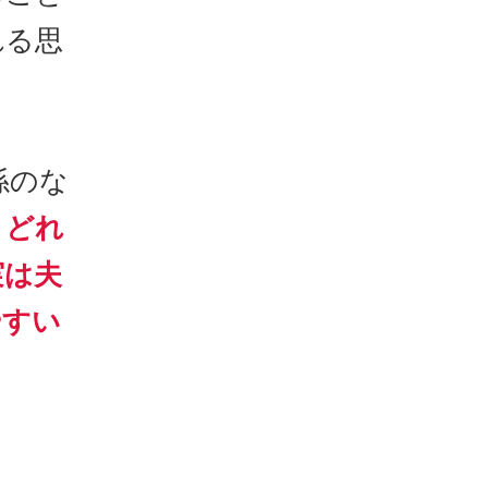
れる思
係のな
とどれ
実は夫
やすい