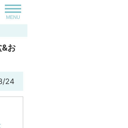
toggle
MENU
navigation
盆&お
8/24
は