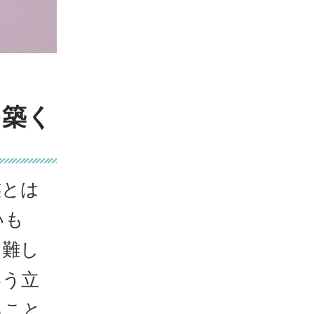
を築く
族とは
いも
も難し
いう立
ること