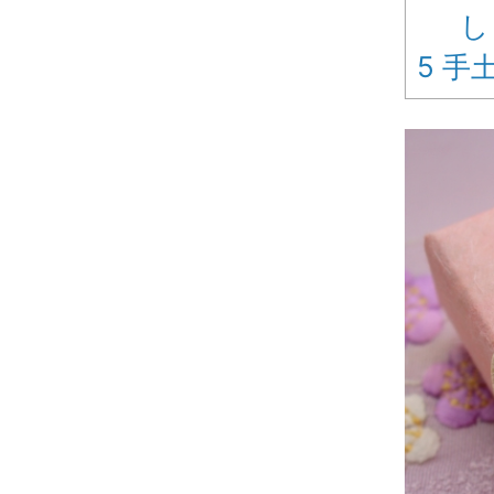
し
5
手