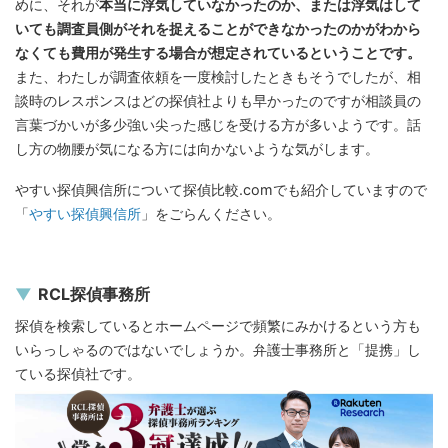
めに、それが
本当に浮気していなかったのか、または浮気はして
いても調査員側がそれを捉えることができなかったのかがわから
なくても費用が発生する場合が想定されているということです。
また、わたしが調査依頼を一度検討したときもそうでしたが、相
談時のレスポンスはどの探偵社よりも早かったのですが相談員の
言葉づかいが多少強い尖った感じを受ける方が多いようです。話
し方の物腰が気になる方には向かないような気がします。
やすい探偵興信所について探偵比較.comでも紹介していますので
「
やすい探偵興信所
」をごらんください。
RCL探偵事務所
探偵を検索しているとホームページで頻繁にみかけるという方も
いらっしゃるのではないでしょうか。弁護士事務所と「提携」し
ている探偵社です。