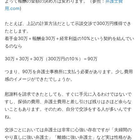
よって報酬の金額の決め方は変わります。（参照：
弁護士費
用.com
)
たとえば、上記の計算方法だとして示談交渉で300万円獲得でき
たとします。
着手金30万＋報酬金30万＋経常利益の10%という契約を結んでい
るのなら
30万＋30万＋30万（300万円の10％）＝90万
つまり、90万を弁護士事務所に支払う必要があります。少し費用
感のイメージができたでしょうか。
慰謝料を請求できたとしても、すぐに手元に入るわけではないで
すし、探偵の費用、弁護士費用と差し引けば残りはさほど余らな
いこともあります。そのため、自分で交渉をする人が多いんです
ね。
交渉ごとにおいては弁護士は非常に心強い存在ですが「夫婦間の
やり直しに強い弁護士」「離婚に強い弁護士」など実は性格があ