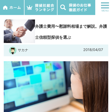
tog
MENU
nav
弁護士費用〜慰謝料相場まで解説。弁護
士信頼型探偵を選ぶ
2018/04/07
サカナ