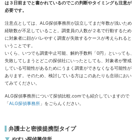
は３日前までと書かれているのでこの判断やタイミングも注意が
必要です。
注意点としては、ALG探偵事務所が設立してまだ年数が浅いため
経験数が不足していること。調査員の人数が２名で行動するため
に対象者に顔がバレやすく調査が失敗するケースが考えられると
いうことです。
いくら、いつでも調査中止可能、解約手数料「0円」といっても、
失敗してしまうとどこの探偵社にいったとしても、対象者が警戒
している可能性があるためにうまく調査ができなくなる可能性が
あります。そのため、検討している方はこのあたりも念頭におい
てみてください。
ALG探偵事務所について探偵比較.comでも紹介していますので
「
ALG探偵事務所
」をごらんください。
弁護士と密接提携型タイプ
やすい探偵興信所