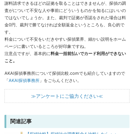
謝料請求できるほどの証拠を取ることはできませんが、探偵の調
査がについて不安な人や事前にどういうものかを知るにはいいの
ではないでしょうか。また、裁判で証拠が否認をされた場合は料
金0円、裁判で勝てなければ全額返金というところも、良心的で
す。
料金について不安をいだきやすい探偵業界、細かい説明をホーム
ページに書いているところが好印象ですね。
注意点ですが、基本的に
料金一括前払いでカード利用ができない
こと。
AKAI探偵事務所について探偵比較.comでも紹介していますので
「
AKAI探偵事務所
」をごらんください。
≫アンケートにご協力ください≪
関連記事
【探偵比較】探偵社の調査料金を比較したら・・