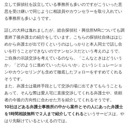
立して探偵社を設立している事務所も多いのですがこういった意
思を受け継いで同じように相談員やカウンセラーを取り入れてい
る事務所も多いようです。
話しの大枠は逸れましたが、総合探偵社・興信所MRについても調
査終了後弁護士の紹介をしています。こちらの探偵社自体ははじ
めから弁護士が出て行くというのはしっかりと本人同士で話し合
いを行うことができないのでナンセンスだという考えのようで、
ご自身の示談交渉を考えているのなら、「こんなときはどういう
か」「どのように進めていったらいいか」というシミュレーショ
ンやカウンセリングも含めて徹底したフォローをすすめてくれる
そうです。
また、弁護士は最終手段として交渉の場に出てきてもらうことも
あって、そんな際は愛人宅に直接交渉してくれる弁護士や、依頼
者の今後の方向性に合わせた方を紹介してくれるそうです。
10社ほどある弁護士事務所の中から案件とその人にあった弁護士
を1時間相談無料で２人まで紹介してくれる
というサービスは、や
はり先駆けているといえるのでは。