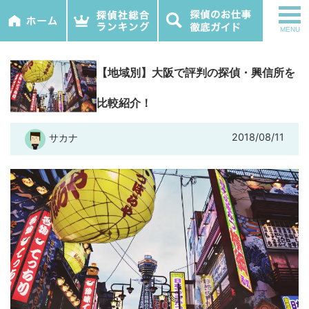
tog
MENU
nav
【地域別】大阪で評判の探偵・興信所を
比較紹介！
2018/08/11
サカナ