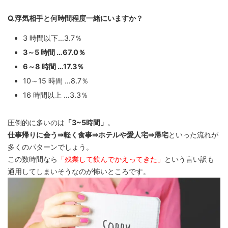
Q.浮気相手と何時間程度一緒にいますか？
3 時間以下…3.7％
3～5 時間 …67.0％
6～8 時間 …17.3％
10～15 時間 …8.7％
16 時間以上 …3.3％
圧倒的に多いのは
「3~5時間」
。
仕事帰りに会う⇛軽く食事⇛ホテルや愛人宅⇛帰宅
といった流れが
多くのパターンでしょう。
この数時間なら
「残業して飲んでかえってきた」
という言い訳も
通用してしまいそうなのが怖いところです。