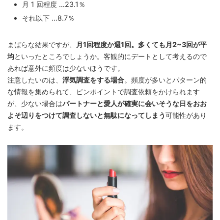
月 1 回程度 …23.1％
それ以下 …8.7％
まばらな結果ですが、
月1回程度か週1回。多くても月2~3回が平
均
といったところでしょうか。客観的にデートとして考えるので
あれば意外に頻度は少ないほうです。
注意したいのは、
浮気調査をする場合
。頻度が多いとパターン的
な情報を集められて、ピンポイントで調査依頼をかけられます
が、少ない場合は
パートナーと愛人が確実に会いそうな日をおお
よそ辺りをつけて調査しないと無駄になってしまう
可能性があり
ます。