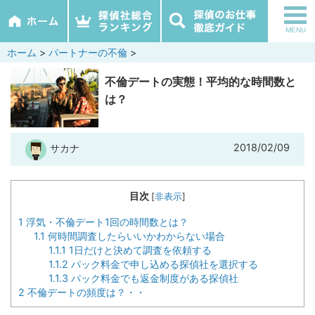
tog
MENU
nav
ホーム
>
パートナーの不倫
>
不倫デートの実態！平均的な時間数と
は？
2018/02/09
サカナ
目次
[
非表示
]
1
浮気・不倫デート1回の時間数とは？
1.1
何時間調査したらいいかわからない場合
1.1.1
1日だけと決めて調査を依頼する
1.1.2
パック料金で申し込める探偵社を選択する
1.1.3
パック料金でも返金制度がある探偵社
2
不倫デートの頻度は？・・