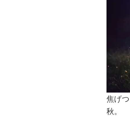
焦げつ
秋。