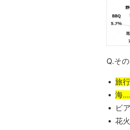
Q.そ
旅行
海……
ビア
花火