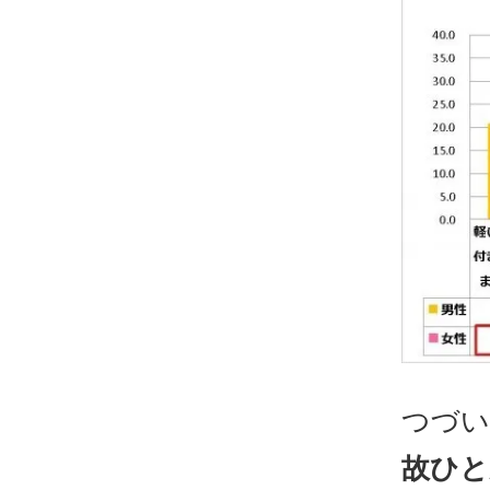
つづい
故ひと