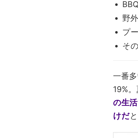
BB
野外
プー
その
一番多
19%
の生活
けだ
と