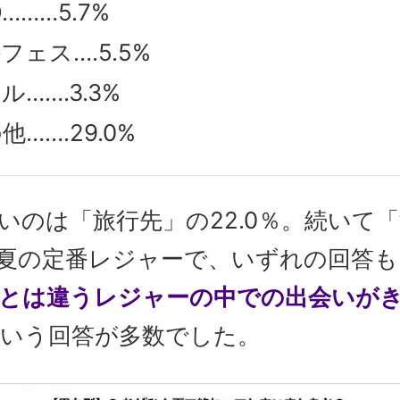
Q………5.7%
フェス….5.5%
ル…….3.3%
他…….29.0%
いのは「旅行先」の22.0％。続いて
。夏の定番レジャーで、いずれの回答も
とは違うレジャーの中での出会いが
いう回答が多数でした。