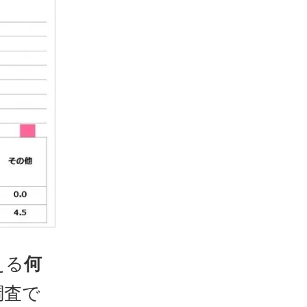
える
何
調査で