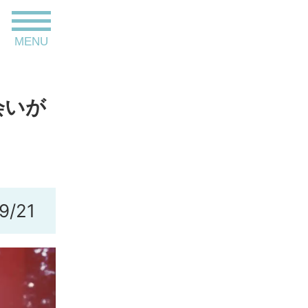
toggle
MENU
navigation
会いが
9/21