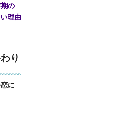
時期の
すい理由
終わり
の恋に