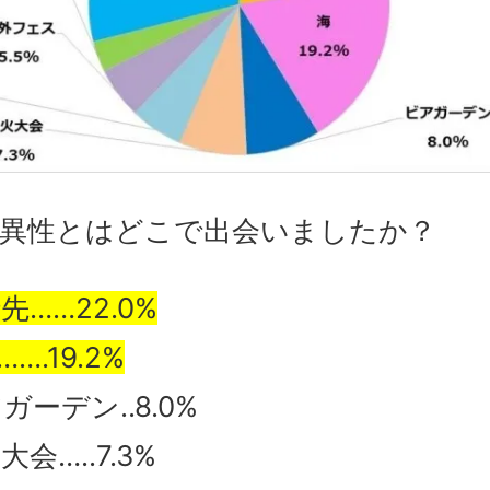
の異性とはどこで出会いましたか？
先……22.0%
….19.2%
ガーデン..8.0%
大会…..7.3%