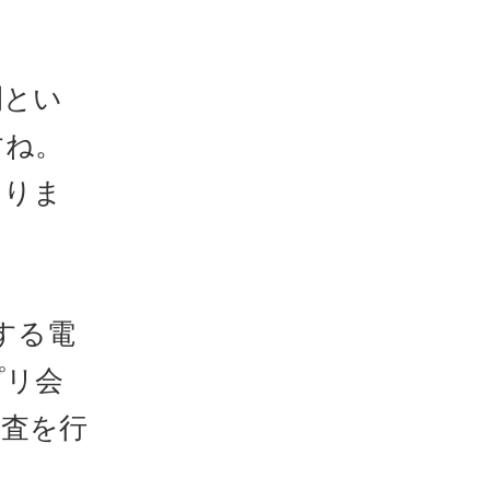
間とい
すね。
ありま
する電
プリ会
調査を行