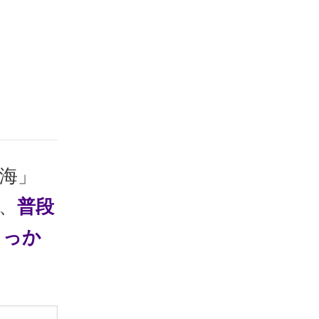
「海」
、
普段
きっか