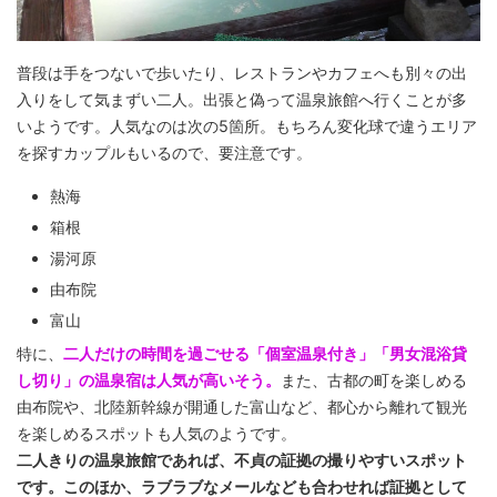
普段は手をつないで歩いたり、レストランやカフェへも別々の出
入りをして気まずい二人。出張と偽って温泉旅館へ行くことが多
いようです。人気なのは次の5箇所。もちろん変化球で違うエリア
を探すカップルもいるので、要注意です。
熱海
箱根
湯河原
由布院
富山
特に、
二人だけの時間を過ごせる「個室温泉付き」「男女混浴貸
し切り」の温泉宿は人気が高いそう。
また、古都の町を楽しめる
由布院や、北陸新幹線が開通した富山など、都心から離れて観光
を楽しめるスポットも人気のようです。
二人きりの温泉旅館であれば、不貞の証拠の撮りやすいスポット
です。このほか、ラブラブなメールなども合わせれば証拠として