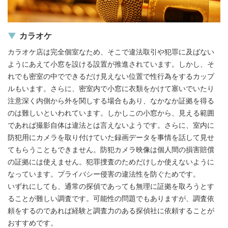
カラオケ
カラオケ店は完全個室なため、そこで違法取引や犯罪に及ばない
ようにあえて小窓を設ける設置が推進されています。しかし、そ
れでも密室の中でできるだけ見えない位置で性行為をするカップ
ルもいます。さらに、密室内で小窓に衣類をかけて塞いでいたり
注意深く内側から外を関しする場合もあり、なかなか証拠を得る
のは難しいといわれています。しかしこの小窓から、見える範囲
であれば撮影自体は違法とは言えないようです。さらに、室内に
防犯用にカメラを取り付けていた録画データを事情を話して見せ
てもらうこともできません。防犯カメラ映像は個人間の損害賠償
の証拠には使えません。犯罪捜査のためだけしか使えないように
なっています。プライバシー侵害の違法性を防ぐためです。
いずれにしても、通常の探偵であっても無理に証拠を取ろうとす
ることが難しい調査です。可能性の問題でもありますが、調査依
頼をするのであれば経験と調査力のある探偵社に依頼することが
おすすめです。