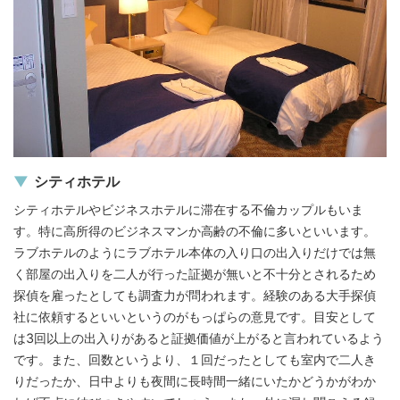
シティホテル
シティホテルやビジネスホテルに滞在する不倫カップルもいま
す。特に高所得のビジネスマンか高齢の不倫に多いといいます。
ラブホテルのようにラブホテル本体の入り口の出入りだけでは無
く部屋の出入りを二人が行った証拠が無いと不十分とされるため
探偵を雇ったとしても調査力が問われます。経験のある大手探偵
社に依頼するといいというのがもっぱらの意見です。目安として
は3回以上の出入りがあると証拠価値が上がると言われているよう
です。また、回数というより、１回だったとしても室内で二人き
りだったか、日中よりも夜間に長時間一緒にいたかどうかがわか