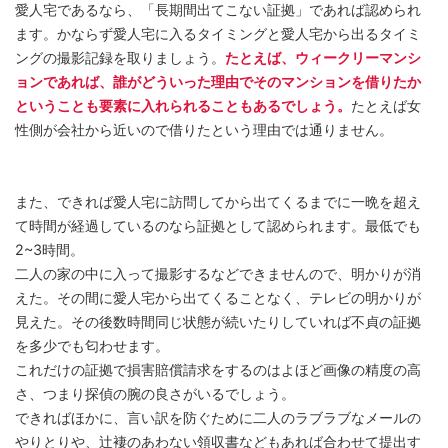
愛人宅であるなら、「長期間出てこない証拠」であれば認められ
ます。かならず愛人宅に入るタイミングと愛人宅から出るタイミ
ングの撮影記録を取りましょう。
たとえば、ウィークリーマンシ
ョンであれば、誰がどういった理由でそのマンションを借りたか
ということも要素に入れられることもあるでしょう。
たとえば女
性側が会社から近いので借りたという理由では通りません。
また、できれば愛人宅に訪問してから出てくるまでに一晩を超え
て時間が経過しているのなら証拠として認められます。最低でも
2~3時間。
二人の家の中に入って撮影するなどできませんので、明かりが消
えた。その間に愛人宅から出てくることなく、テレビの明かりが
見えた。その後数時間同じ状態が続いたりしていれば不貞の証拠
を多少でも匂わせます。
これだけの証拠で損害賠償請求をするのはよほど画像の精度の高
さ、つまり探偵の腕の良さがいるでしょう。
できればほかに、言い訳を防ぐために二人のラブラブなメールの
やりとりや、辻褄のあわない領収書などもあれば合わせて提出す