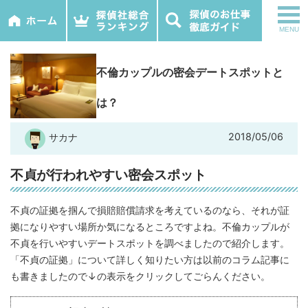
tog
MENU
nav
不倫カップルの密会デートスポットと
は？
2018/05/06
サカナ
不貞が行われやすい密会スポット
不貞の証拠を掴んで損賠賠償請求を考えているのなら、それが証
拠になりやすい場所か気になるところですよね。不倫カップルが
不貞を行いやすいデートスポットを調べましたので紹介します。
「不貞の証拠」について詳しく知りたい方は以前のコラム記事に
も書きましたので↓の表示をクリックしてごらんください。