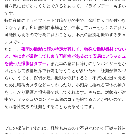
目を気にせずゆっくりとできるとあって、ドライブデートも多い
です。
特に夜間のドライブデートは暗がりの中で、余計に人目が付かな
くなります。広い無料駐車場など、停車してカーセックスに及ぶ
可能性もあるので行為に及ぶことも。不貞の証拠を撮影するチャ
ンスです。
ただし、
夜間の撮影は顔の特定が難しく、特殊な撮影機材でない
と、特に光が反射してしまう可能性があるので安易にフラッシュ
を使った撮影はタブー。
また車の窓に日除けのサンバイザーをか
けたりして後部座席で行為を行うことが多いため、証拠が掴みづ
らいようです。探偵を雇い撮影を依頼すると、不貞の証拠を撮る
ために暗視カメラなどをつかったり、小刻みに揺れる車体の動き
をしっかり動画と報告書で残してくれます。さらに、対象者が途
中でティッシュやコンドーム類のゴミを捨てることが多いので、
それを性交渉の証拠とすることもあるそうです。
プロの探偵社であれば、経験もあるので不貞とわかる証拠を報告