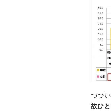
つづい
故ひと