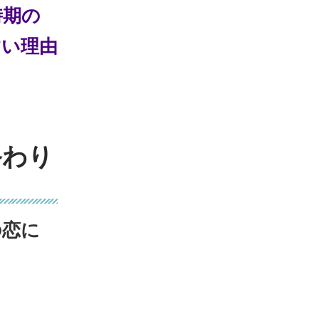
時期の
すい理由
終わり
の恋に