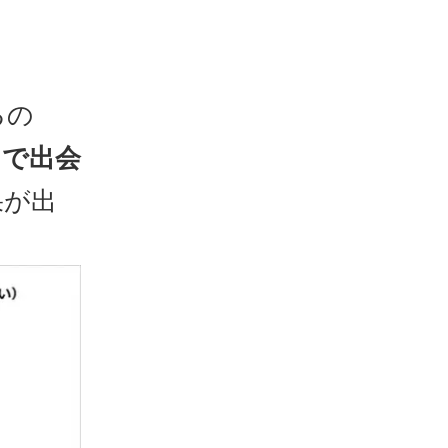
るの
こで出会
果が出