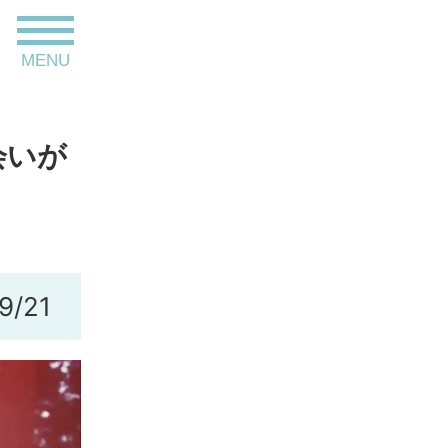
toggle
MENU
navigation
会いが
9/21