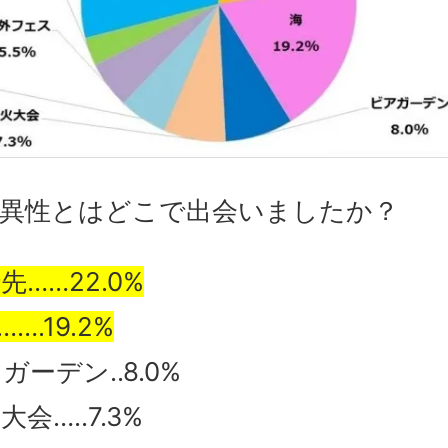
の異性とはどこで出会いましたか？
先……22.0%
….19.2%
ガーデン..8.0%
大会…..7.3%