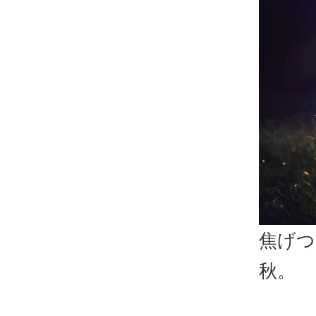
焦げつ
秋。