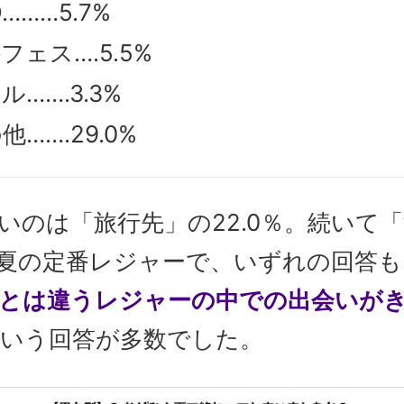
Q………5.7%
フェス….5.5%
ル…….3.3%
他…….29.0%
いのは「旅行先」の22.0％。続いて
。夏の定番レジャーで、いずれの回答も
とは違うレジャーの中での出会いが
いう回答が多数でした。