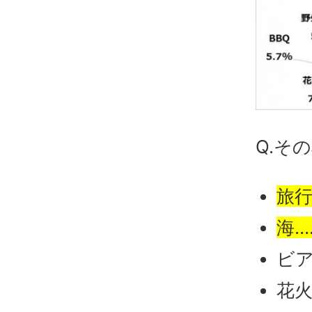
Q.そ
旅行
海……
ビア
花火