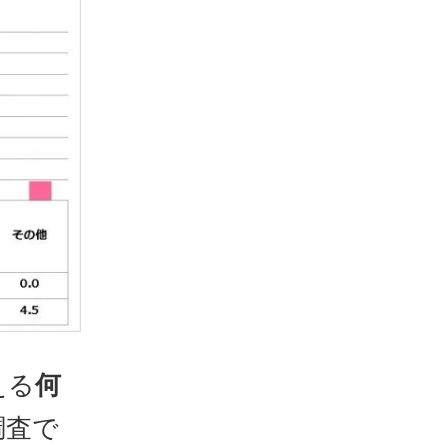
える
何
調査で