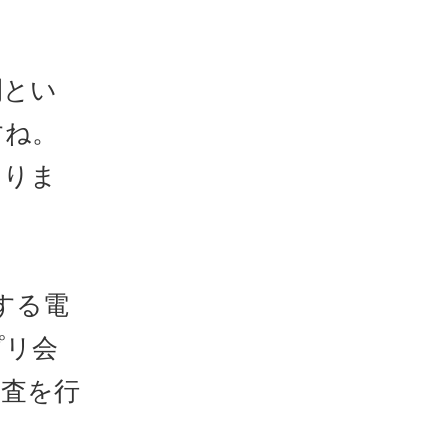
間とい
すね。
ありま
する電
プリ会
調査を行