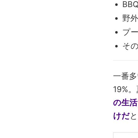
BB
野外
プー
その
一番多
19%
の生活
けだ
と