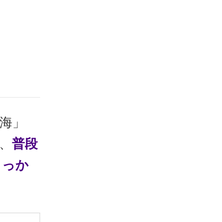
「海」
、
普段
きっか